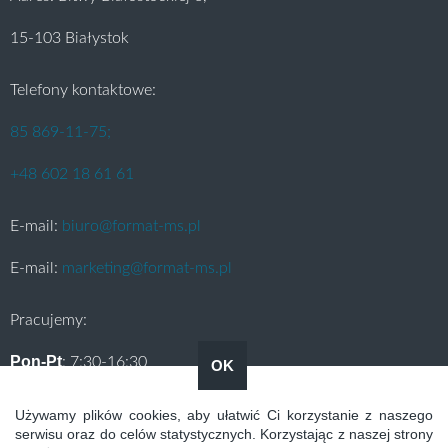
15-103 Białystok
Telefony kontaktowe:
85 869-11-75;
+48 602 18 61 61
E-mail:
biuro@format-ms.pl
E-mail:
marketing@format-ms.pl
Pracujemy:
Pon-Pt
: 7:30-16:30
OK
Sob
: 8:00-12:00
Używamy plików cookies, aby ułatwić Ci korzystanie z naszego
serwisu oraz do celów statystycznych. Korzystając z naszej strony